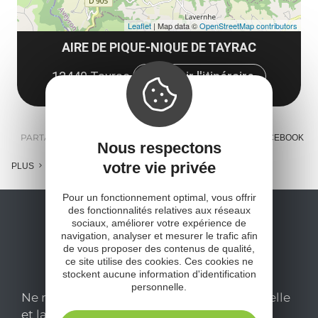
Leaflet
| Map data ©
OpenStreetMap contributors
AIRE DE PIQUE-NIQUE DE TAYRAC
12440 Tayrac
Obtenir l'itinéraire
PARTAGER :
E-MAIL
MESSENGER
FACEBOOK
Nous respectons
votre vie privée
PLUS
Pour un fonctionnement optimal, vous offrir
des fonctionnalités relatives aux réseaux
sociaux, améliorer votre expérience de
navigation, analyser et mesurer le trafic afin
de vous proposer des contenus de qualité,
ce site utilise des cookies. Ces cookies ne
stockent aucune information d'identification
personnelle.
Ne manquez pas notre newsletter mensuelle
et laissez-vous inspirer pour profiter