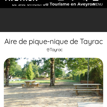
Le site officiel du Tourisme en Aveyron
MENU
Aire de pique-nique de Tayrac
Tayrac