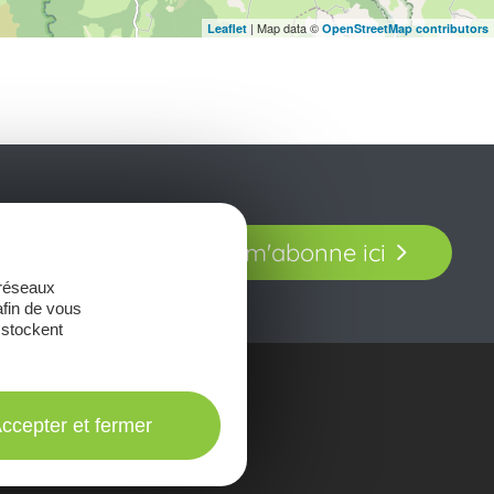
| Map data ©
Leaflet
OpenStreetMap contributors
t laissez-vous
Je m'abonne ici
our en Aveyron.
 réseaux
afin de vous
 stockent
onsulter les
ccepter et fermer
Brochures