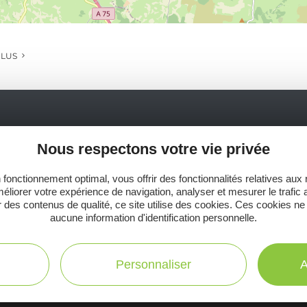
PLUS
Ne manquez pas notre newsletter mensuelle e
Nous respectons votre vie privée
inspirer pour profiter pleinement de votre séj
 fonctionnement optimal, vous offrir des fonctionnalités relatives aux
éliorer votre expérience de navigation, analyser et mesurer le trafic 
 des contenus de qualité, ce site utilise des cookies. Ces cookies ne
aucune information d'identification personnelle.
C
Toutes les infos
te
Personnaliser
A
pratiques