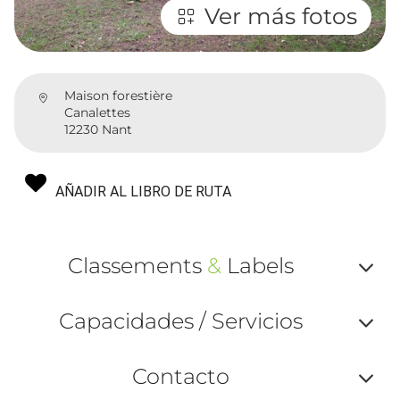
Ver más fotos
Maison forestière
Canalettes
12230 Nant
AÑADIR AL LIBRO DE RUTA
Classements
&
Labels
Af
Capacidades / Servicios
ou
Af
ma
Contacto
ou