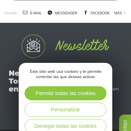
SHARE :
E-MAIL
MESSENGER
FACEBOOK
MÁS
No se pierda nuestro
Newsletter
Este sitio web usa cookies y te permite
mensual newsletter y
controlar las que deseas activar
Tourismo
déjese inspirar para
en Aveyron
disfrutar de su estancia en
Permitir todas las cookies
el Aveyron.
¡SUSCRÍBASE A NUESTRO NEWSLETTER
Personalizar
AQUÍ!
Denegar todas las cookies