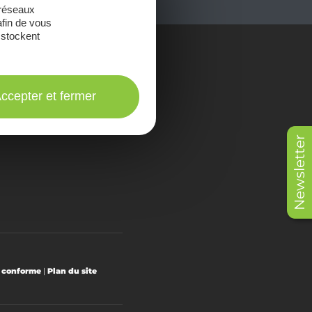
 réseaux
afin de vous
 stockent
onsulter les
Brochures
ccepter et fermer
Newsletter
t conforme
|
Plan du site