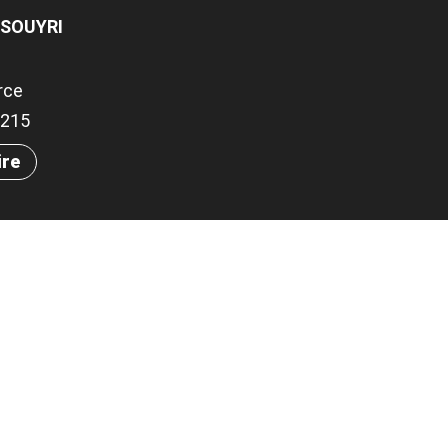
 SOUYRI
rce
.5215
ire