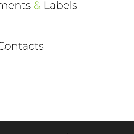
ements
&
Labels
Contacts