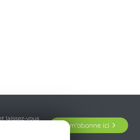
t laissez-vous
Je m'abonne ici
our en Aveyron.