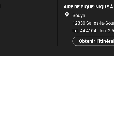
n
AIRE DE PIQUE-NIQUE À
Souyri
12330 Salles-la-Sou
lat. 44.4104 - lon. 2
Obtenir l'itinéra