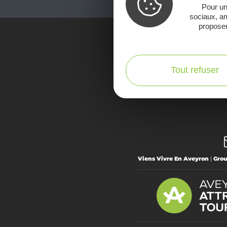
Pour un
sociaux, am
proposer
Voir la Car
Tout refuser
Viens Vivre En Aveyron
|
Gro