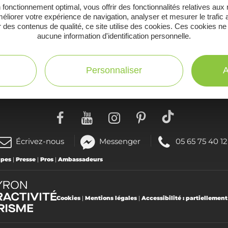
 fonctionnement optimal, vous offrir des fonctionnalités relatives aux
éliorer votre expérience de navigation, analyser et mesurer le trafic 
 des contenus de qualité, ce site utilise des cookies. Ces cookies ne
aucune information d'identification personnelle.
C
Toutes les infos
te
pratiques
Personnaliser
A
(nouvelle
Téléphoner
Écrivez-nous
Messenger
05 65 75 40 12
fenêtre)
au
upes
|
Presse
|
Pros
|
Ambassadeurs
:
Cookies
|
Mentions légales
|
Accessibilité : partiellemen