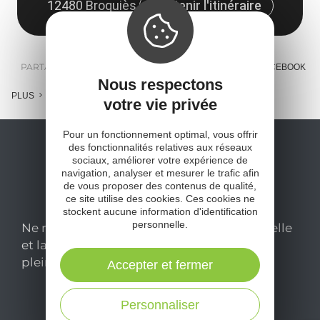
12480 Broquiès
Obtenir l'itinéraire
PARTAGER :
E-MAIL
MESSENGER
FACEBOOK
Nous respectons
PLUS
votre vie privée
Pour un fonctionnement optimal, vous offrir
des fonctionnalités relatives aux réseaux
sociaux, améliorer votre expérience de
navigation, analyser et mesurer le trafic afin
de vous proposer des contenus de qualité,
ce site utilise des cookies. Ces cookies ne
stockent aucune information d'identification
personnelle.
Ne manquez pas notre newsletter mensuelle
et laissez-vous inspirer pour profiter
pleinement de votre séjour en Aveyron.
Accepter et fermer
Personnaliser
Je m'abonne ici