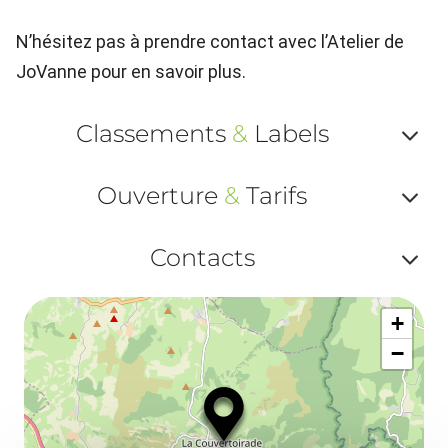
N’hésitez pas à prendre contact avec l’Atelier de
JoVanne pour en savoir plus.
Classements
&
Labels
Af
Ouverture
&
Tarifs
ou
Af
ma
Contacts
ou
le
Af
ma
la
+
ou
le
−
ma
ou
le
et