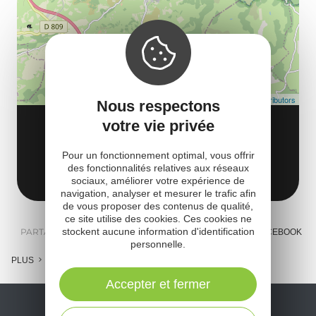
co
tar
Leaflet
| Map data ©
OpenStreetMap contributors
Nous respectons
ATELIER VANNERIE DE JOVANNE
votre vie privée
12230 La Couvertoirade
Pour un fonctionnement optimal, vous offrir
des fonctionnalités relatives aux réseaux
Obtenir l'itinéraire
sociaux, améliorer votre expérience de
navigation, analyser et mesurer le trafic afin
de vous proposer des contenus de qualité,
ce site utilise des cookies. Ces cookies ne
stockent aucune information d'identification
PARTAGER :
E-MAIL
MESSENGER
FACEBOOK
personnelle.
PLUS
Accepter et fermer