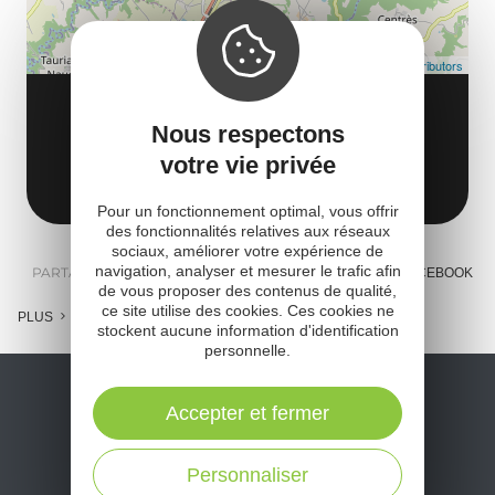
Leaflet
| Map data ©
OpenStreetMap contributors
TERRE SÉGALA
Z.I de l'Issart
Nous respectons
votre vie privée
12800 Naucelle
Obtenir l'itinéraire
Pour un fonctionnement optimal, vous offrir
des fonctionnalités relatives aux réseaux
sociaux, améliorer votre expérience de
navigation, analyser et mesurer le trafic afin
PARTAGER :
E-MAIL
MESSENGER
FACEBOOK
de vous proposer des contenus de qualité,
ce site utilise des cookies. Ces cookies ne
PLUS
stockent aucune information d'identification
personnelle.
Accepter et fermer
Personnaliser