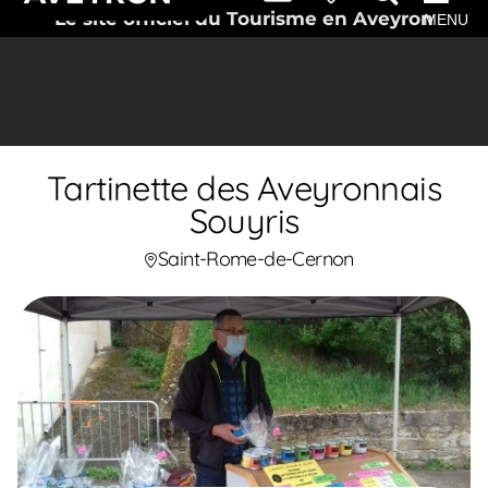
Le site officiel du Tourisme en Aveyron
MENU
Tartinette des Aveyronnais
Souyris
Saint-Rome-de-Cernon