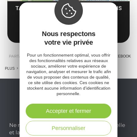
TARTINETTE DES AVEYRONNAIS SOUYRIS
12490 Saint-Rome-de-Cernon
Obtenir l'itinéraire
Nous respectons
votre vie privée
Pour un fonctionnement optimal, vous offrir
PARTAGER :
E-MAIL
MESSENGER
FACEBOOK
des fonctionnalités relatives aux réseaux
sociaux, améliorer votre expérience de
PLUS
navigation, analyser et mesurer le trafic afin
de vous proposer des contenus de qualité,
ce site utilise des cookies. Ces cookies ne
stockent aucune information d'identification
personnelle.
Accepter et fermer
Ne manquez pas notre newsletter mensuelle
Personnaliser
et laissez-vous inspirer pour profiter