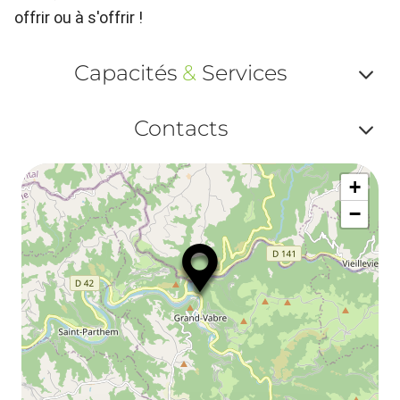
offrir ou à s'offrir !
Capacités
&
Services
Af
Contacts
ou
Af
ma
+
ou
le
−
ma
la
le
co