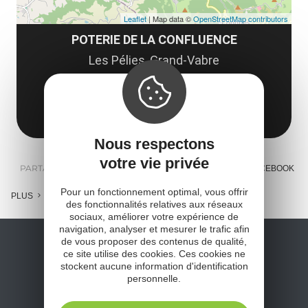
Leaflet
| Map data ©
OpenStreetMap contributors
POTERIE DE LA CONFLUENCE
Les Pélies, Grand-Vabre
12320 Conques-en-Rouergue
Obtenir l'itinéraire
Nous respectons
votre vie privée
PARTAGER :
E-MAIL
MESSENGER
FACEBOOK
Pour un fonctionnement optimal, vous offrir
PLUS
des fonctionnalités relatives aux réseaux
sociaux, améliorer votre expérience de
navigation, analyser et mesurer le trafic afin
de vous proposer des contenus de qualité,
ce site utilise des cookies. Ces cookies ne
stockent aucune information d'identification
personnelle.