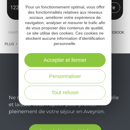
12240 La Capelle-Bleys
Obtenir l'itinéraire
Pour un fonctionnement optimal, vous offrir
des fonctionnalités relatives aux réseaux
sociaux, améliorer votre expérience de
navigation, analyser et mesurer le trafic afin
de vous proposer des contenus de qualité,
PARTAGER :
E-MAIL
MESSENGER
FACEBOOK
ce site utilise des cookies. Ces cookies ne
stockent aucune information d'identification
personnelle.
PLUS
Accepter et fermer
Personnaliser
Tout refuser
Ne manquez pas notre newsletter mensuelle
et laissez-vous inspirer pour profiter
pleinement de votre séjour en Aveyron.