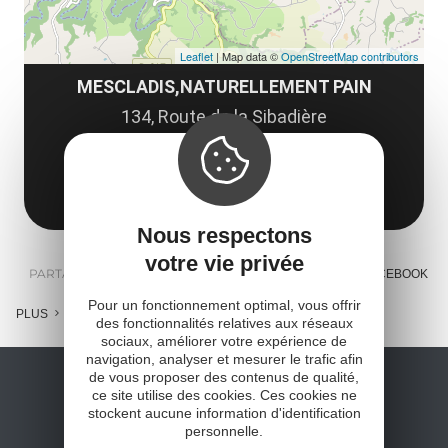
Leaflet
| Map data ©
OpenStreetMap contributors
MESCLADIS,NATURELLEMENT PAIN
134, Route de la Sibadière
12120 Comps-la-Grand-Ville
Obtenir l'itinéraire
Nous respectons
votre vie privée
PARTAGER :
E-MAIL
MESSENGER
FACEBOOK
Pour un fonctionnement optimal, vous offrir
PLUS
des fonctionnalités relatives aux réseaux
sociaux, améliorer votre expérience de
navigation, analyser et mesurer le trafic afin
de vous proposer des contenus de qualité,
ce site utilise des cookies. Ces cookies ne
stockent aucune information d'identification
personnelle.