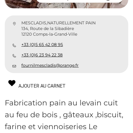
MESCLADIS,NATURELLEMENT PAIN
134, Route de la Sibadière
12120 Comps-la-Grand-Ville
+33 (0)5 65 42 08 95
+33 (0)6 23 94 22 38
fournilmescladis@orange.fr
AJOUTER AU CARNET
Fabrication pain au levain cuit
au feu de bois , gâteaux ,biscuit,
farine et viennoiseries Le