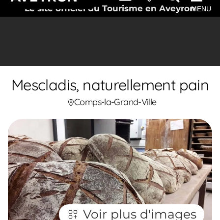
Le site officiel du Tourisme en Aveyron
MENU
Mescladis, naturellement pain
Comps-la-Grand-Ville
Voir plus d'images