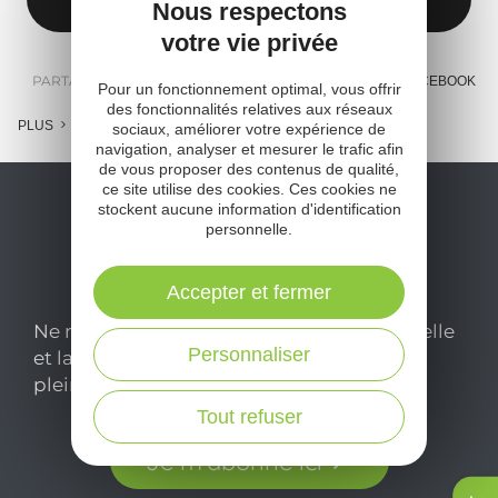
Nous respectons
votre vie privée
PARTAGER :
E-MAIL
MESSENGER
FACEBOOK
Pour un fonctionnement optimal, vous offrir
des fonctionnalités relatives aux réseaux
PLUS
sociaux, améliorer votre expérience de
navigation, analyser et mesurer le trafic afin
de vous proposer des contenus de qualité,
ce site utilise des cookies. Ces cookies ne
stockent aucune information d'identification
personnelle.
Accepter et fermer
Ne manquez pas notre newsletter mensuelle
Personnaliser
et laissez-vous inspirer pour profiter
pleinement de votre séjour en Aveyron.
Tout refuser
Je m'abonne ici