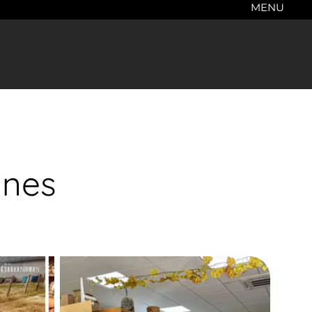
MENU
ines