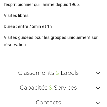
l'esprit pionnier qui l'anime depuis 1966.
Visites libres.
Durée : entre 45min et 1h
Visites guidées pour les groupes uniquement sur
réservation.
Classements
&
Labels
Af
Capacités
&
Services
ou
Af
ma
Contacts
ou