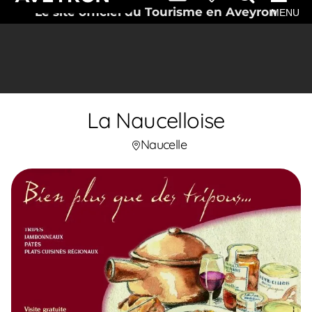
Le site officiel du Tourisme en Aveyron
MENU
La Naucelloise
Naucelle