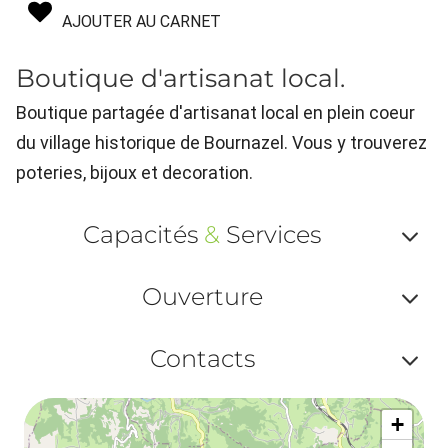
AJOUTER AU CARNET
Boutique d'artisanat local.
Boutique partagée d'artisanat local en plein coeur
du village historique de Bournazel. Vous y trouverez
poteries, bijoux et decoration.
Capacités
&
Services
Af
Ouverture
ou
Af
ma
Contacts
ou
le
Af
ma
la
+
ou