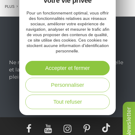
votre vie privée
PLUS
Pour un fonctionnement optimal, vous offrir
des fonctionnalités relatives aux réseaux
sociaux, améliorer votre expérience de
navigation, analyser et mesurer le trafic afin
de vous proposer des contenus de qualité,
ce site utilise des cookies. Ces cookies ne
stockent aucune information d'identification
personnelle.
Ne manquez pas notre newsletter mensuelle
Accepter et fermer
et laissez-vous inspirer pour profiter
pleinement de votre séjour en Aveyron.
Personnaliser
Je m'abonne ici
Tout refuser
Newsletter