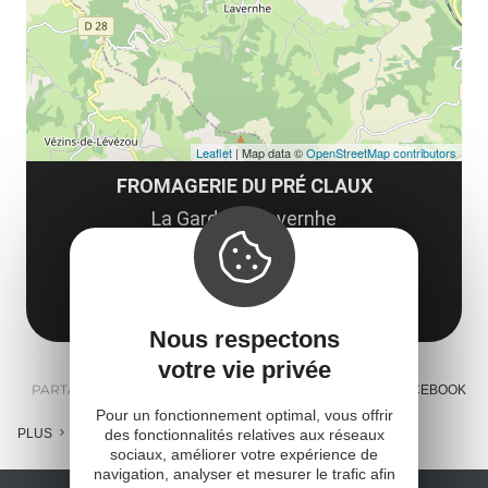
co
tar
Leaflet
| Map data ©
OpenStreetMap contributors
FROMAGERIE DU PRÉ CLAUX
La Gardelle, Lavernhe
12150 Sévérac d'Aveyron
Obtenir l'itinéraire
Nous respectons
votre vie privée
PARTAGER :
E-MAIL
MESSENGER
FACEBOOK
Pour un fonctionnement optimal, vous offrir
des fonctionnalités relatives aux réseaux
PLUS
sociaux, améliorer votre expérience de
navigation, analyser et mesurer le trafic afin