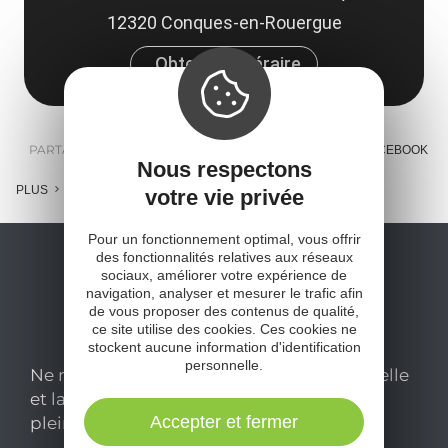
12320 Conques-en-Rouergue
Obtenir l'itinéraire
PARTAGER :
E-MAIL
MESSENGER
FACEBOOK
Nous respectons
PLUS
votre vie privée
Pour un fonctionnement optimal, vous offrir
des fonctionnalités relatives aux réseaux
sociaux, améliorer votre expérience de
navigation, analyser et mesurer le trafic afin
de vous proposer des contenus de qualité,
ce site utilise des cookies. Ces cookies ne
stockent aucune information d'identification
personnelle.
Ne manquez pas notre newsletter mensuelle
et laissez-vous inspirer pour profiter
Accepter et fermer
pleinement de votre séjour en Aveyron.