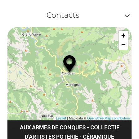
Contacts
Af
+
ou
−
ma
le
co
Leaflet
| Map data ©
OpenStreetMap contributors
AUX ARMES DE CONQUES - COLLECTIF
D'ARTISTES POTERIE - CÉRAMIQUE