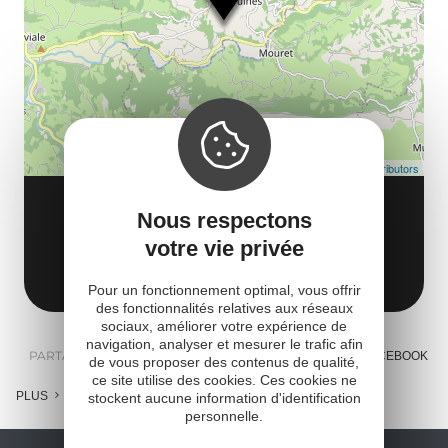
co
Leaflet
| Map data ©
OpenStreetMap contributors
ATELIER TUTTI COLORI
Nous respectons
La Gaunhe
votre vie privée
12320 Pruines
Obtenir l'itinéraire
Pour un fonctionnement optimal, vous offrir
des fonctionnalités relatives aux réseaux
sociaux, améliorer votre expérience de
navigation, analyser et mesurer le trafic afin
PARTAGER :
E-MAIL
MESSENGER
FACEBOOK
de vous proposer des contenus de qualité,
ce site utilise des cookies. Ces cookies ne
PLUS
stockent aucune information d'identification
personnelle.