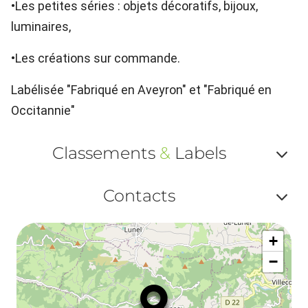
•Les petites séries : objets décoratifs, bijoux,
luminaires,
•Les créations sur commande.
Labélisée "Fabriqué en Aveyron" et "Fabriqué en
Occitannie"
Classements
&
Labels
Af
Contacts
ou
Af
ma
+
ou
le
−
ma
la
le