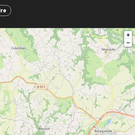
ire
+
−