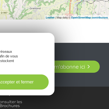
| Map data ©
Leaflet
OpenStreetMap contributors
 réseaux
afin de vous
 stockent
t laissez-vous
Je m'abonne ici
our en Aveyron.
ccepter et fermer
onsulter les
Brochures