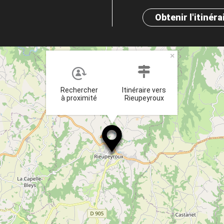
Obtenir l'itinéra
×
Rechercher
Itinéraire vers
à proximité
Rieupeyroux