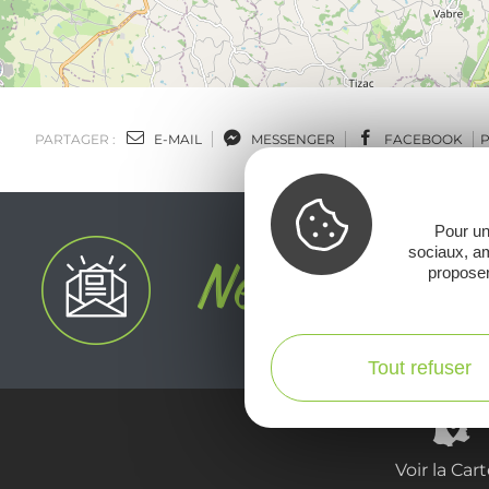
PARTAGER :
E-MAIL
MESSENGER
FACEBOOK
Pour un
sociaux, am
proposer
Tout refuser
Voir la Car