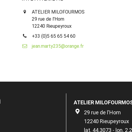
ATELIER MILOFOURMOS
29 rue de l'Hom
12240 Rieupeyroux
+33 (0)5 65 65 54 60
jean.marty235@orange.fr
n
ATELIER MILOFOURMO
29 rue de l'Hom
12240 Rieupeyroux
lat. 44.3073 - lon. 2