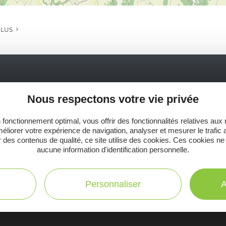
PLUS
Ne manquez pas notre newsletter mensuelle e
Nous respectons votre vie privée
inspirer pour profiter pleinement de votre séj
 fonctionnement optimal, vous offrir des fonctionnalités relatives aux
éliorer votre expérience de navigation, analyser et mesurer le trafic 
 des contenus de qualité, ce site utilise des cookies. Ces cookies ne
aucune information d'identification personnelle.
C
Toutes les infos
te
Personnaliser
A
pratiques