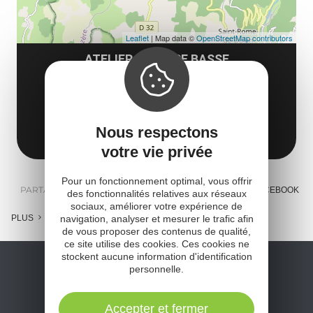
Leaflet
| Map data ©
OpenStreetMap contributors
ATELIER LA MARE BASSE
42 rue de la mare basse
48210 Massegros Causses Gorges
Obtenir l'itinéraire
Nous respectons
votre vie privée
Pour un fonctionnement optimal, vous offrir
PARTAGER :
E-MAIL
MESSENGER
FACEBOOK
des fonctionnalités relatives aux réseaux
sociaux, améliorer votre expérience de
PLUS
navigation, analyser et mesurer le trafic afin
de vous proposer des contenus de qualité,
ce site utilise des cookies. Ces cookies ne
stockent aucune information d'identification
personnelle.
Accepter et fermer