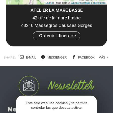
Leaflet
| Map data ©
OpenStreetMap contributors
ATELIER LA MARE BASSE
42 rue de la mare basse
48210 Massegros Causses Gorges
Obtenir l'itinéraire
SHARE :
E-MAIL
MESSENGER
FACEBOOK
MÁS
Este sitio web usa cookies y te permite
No se pierda nuestro
controlar las que deseas activar
Newsletter
mensual newsletter y