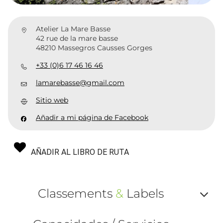
Atelier La Mare Basse
42 rue de la mare basse
48210 Massegros Causses Gorges
+33 (0)6 17 46 16 46
lamarebasse@gmail.com
Sitio web
Añadir a mi página de Facebook
AÑADIR AL LIBRO DE RUTA
Classements
&
Labels
Af