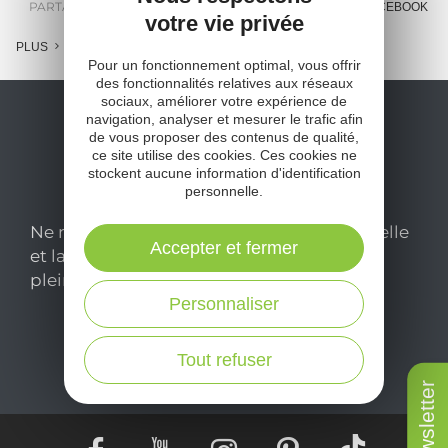
PARTAGER :
E-MAIL
MESSENGER
FACEBOOK
votre vie privée
PLUS
Pour un fonctionnement optimal, vous offrir
des fonctionnalités relatives aux réseaux
sociaux, améliorer votre expérience de
navigation, analyser et mesurer le trafic afin
de vous proposer des contenus de qualité,
ce site utilise des cookies. Ces cookies ne
stockent aucune information d'identification
personnelle.
Ne manquez pas notre newsletter mensuelle
Accepter et fermer
et laissez-vous inspirer pour profiter
pleinement de votre séjour en Aveyron.
Personnaliser
Je m'abonne ici
Tout refuser
Newsletter