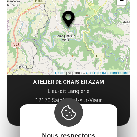
−
ma
la
le
co
Leaflet
| Map data ©
OpenStreetMap contributors
ATELIER DE CHAISIER AZAM
Lieu-dit Langlerie
12170 Saint-Just-sur-Viaur
Obtenir l'itinéraire
Nous respectons