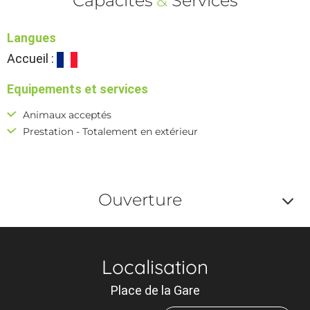
Capacités
&
Services
Langues
Accueil :
Equipements et services
Animaux acceptés
Prestation - Totalement en extérieur
Ouverture
Af
o
Localisation
m
Place de la Gare
le