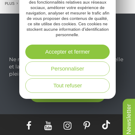
des fonctionnalités relatives aux réseaux
PLUS
sociaux, améliorer votre expérience de
navigation, analyser et mesurer le trafic afin
de vous proposer des contenus de qualité,
ce site utilise des cookies. Ces cookies ne
stockent aucune information d'identification
personnelle.
Accepter et fermer
Ne manquez pas notre newsletter mensuelle
et laissez-vous inspirer pour profiter
Personnaliser
pleinement de votre séjour en Aveyron.
Tout refuser
Je m'abonne ici
Newsletter