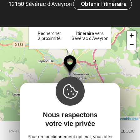
12150 Sévérac d'Aveyron
Obtenir l'itinéraire
ou
×
et
ta
Rechercher
Itinéraire vers
+
à proximité
Sévérac d'Aveyron
−
Nous respectons
Leaflet
| Map data ©
OpenStreetMap contributors
votre vie privée
PARTAGER :
E-MAIL
MESSENGER
FACEBOOK
Pour un fonctionnement optimal, vous offrir