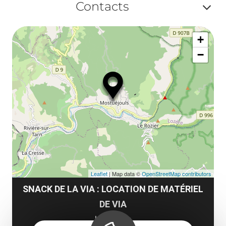
ma
Contacts
ou
le
Af
ma
la
+
ou
le
−
ma
ou
le
et
co
tar
Leaflet
| Map data ©
OpenStreetMap contributors
SNACK DE LA VIA : LOCATION DE MATÉRIEL
DE VIA
Liaucous