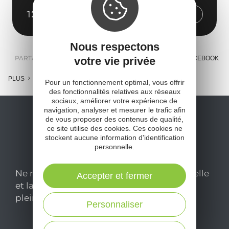
12720 Mostuéjouls
Obtenir l'itinéraire
Nous respectons
PARTAGER :
votre vie privée
E-MAIL
MESSENGER
FACEBOOK
PLUS
Pour un fonctionnement optimal, vous offrir
des fonctionnalités relatives aux réseaux
sociaux, améliorer votre expérience de
navigation, analyser et mesurer le trafic afin
de vous proposer des contenus de qualité,
ce site utilise des cookies. Ces cookies ne
stockent aucune information d'identification
personnelle.
Ne manquez pas notre newsletter mensuelle
Accepter et fermer
et laissez-vous inspirer pour profiter
pleinement de votre séjour en Aveyron.
Personnaliser