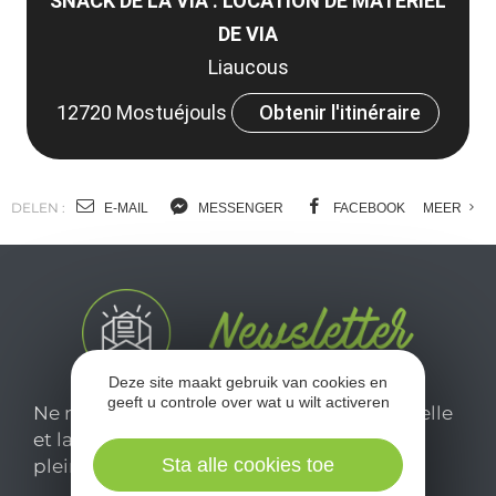
SNACK DE LA VIA : LOCATION DE MATÉRIEL
DE VIA
Liaucous
12720 Mostuéjouls
Obtenir l'itinéraire
DELEN :
E-MAIL
MESSENGER
FACEBOOK
MEER
Deze site maakt gebruik van cookies en
geeft u controle over wat u wilt activeren
Ne manquez pas notre newsletter mensuelle
et laissez-vous inspirer pour profiter
Sta alle cookies toe
pleinement de votre séjour en Aveyron.