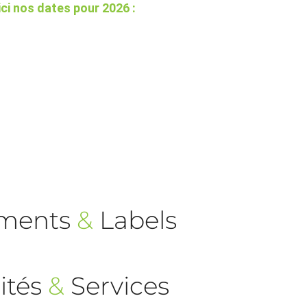
ici nos dates pour 2026 :
ements
&
Labels
ités
&
Services