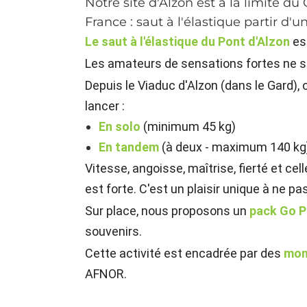
Notre site d'Alzon est à la limite d
France : saut à l'élastique partir d'u
Le saut à l'élastique du Pont d'Alzon
es
Les amateurs de sensations fortes ne s
Depuis le Viaduc d'Alzon (dans le Gard),
lancer :
En solo
(minimum 45 kg)
En tandem
(à deux - maximum 140 kg
Vitesse, angoisse, maîtrise, fierté et ce
est forte. C'est un plaisir unique à ne p
Sur place, nous proposons un
pack Go P
souvenirs.
Cette activité est encadrée par des
mon
AFNOR.