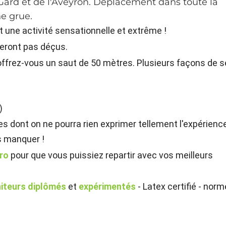
u Gard et de l'Aveyron. Déplacement dans toute la
ne grue.
t une activité sensationnelle et extrême !
eront pas déçus.
 offrez-vous un saut de 50 mètres. Plusieurs façons de s
)
lles dont on ne pourra rien exprimer tellement l'expérienc
as manquer !
ro
pour que vous puissiez repartir avec vos meilleurs
iteurs diplômés
et
expérimentés
- Latex certifié - norm