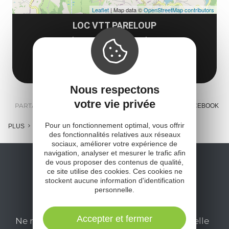
Leaflet
| Map data ©
OpenStreetMap contributors
LOC VTT PARELOUP
Plage d'Arvieu Pareloup
12120 Arvieu
Obtenir l'itinéraire
Nous respectons
votre vie privée
PARTAGER :
E-MAIL
MESSENGER
FACEBOOK
Pour un fonctionnement optimal, vous offrir
PLUS
des fonctionnalités relatives aux réseaux
sociaux, améliorer votre expérience de
navigation, analyser et mesurer le trafic afin
de vous proposer des contenus de qualité,
ce site utilise des cookies. Ces cookies ne
stockent aucune information d'identification
personnelle.
Accepter et fermer
Ne manquez pas notre newsletter mensuelle