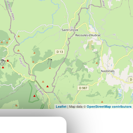
| Map data ©
Leaflet
OpenStreetMap contributors