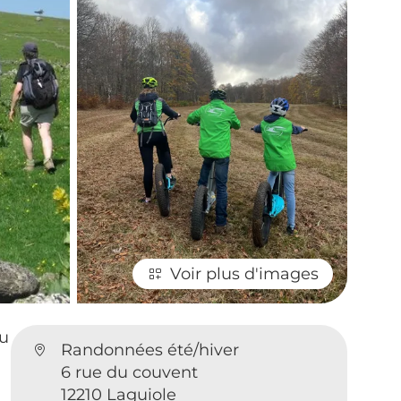
Voir plus d'images
au
Randonnées été/hiver
6 rue du couvent
12210 Laguiole