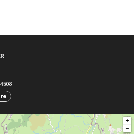
ER
.84508
ire
+
−