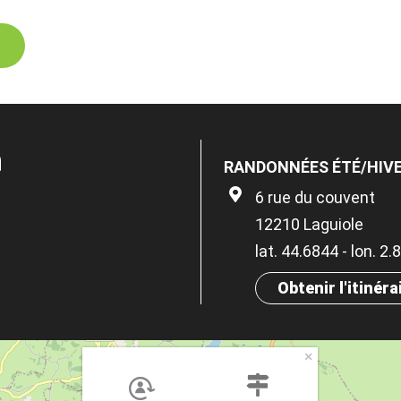
n
RANDONNÉES ÉTÉ/HIV
6 rue du couvent
12210 Laguiole
lat. 44.6844 - lon. 2
Obtenir l'itinéra
×