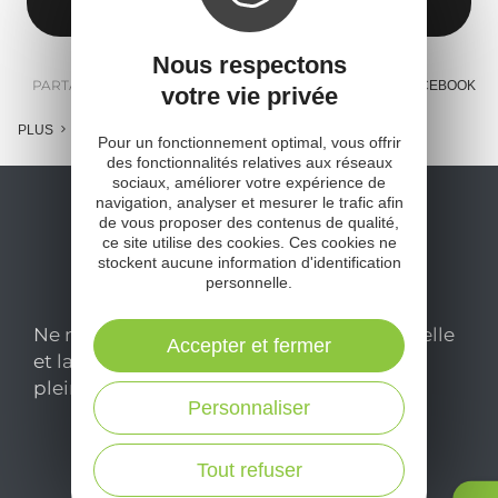
Nous respectons
PARTAGER :
E-MAIL
MESSENGER
FACEBOOK
votre vie privée
PLUS
Pour un fonctionnement optimal, vous offrir
des fonctionnalités relatives aux réseaux
sociaux, améliorer votre expérience de
navigation, analyser et mesurer le trafic afin
de vous proposer des contenus de qualité,
ce site utilise des cookies. Ces cookies ne
stockent aucune information d'identification
personnelle.
Ne manquez pas notre newsletter mensuelle
Accepter et fermer
et laissez-vous inspirer pour profiter
pleinement de votre séjour en Aveyron.
Personnaliser
Je m'abonne ici
Tout refuser