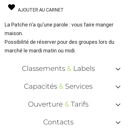
AJOUTER AU CARNET
La Patche n'a qu'une parole : vous faire manger
maison.
Possibilité de réserver pour des groupes lors du
marché le mardi matin ou midi.
Classements
&
Labels
Af
Capacités
&
Services
ou
Af
ma
Ouverture
&
Tarifs
ou
le
Af
ma
Contacts
la
ou