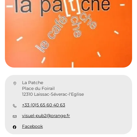
La Patche
Place du Foirail
12310 Laissac-Séverac-l'Eglise
+33 (0)5 65 60 40 63
visuel-pub2@orange.fr
Facebook