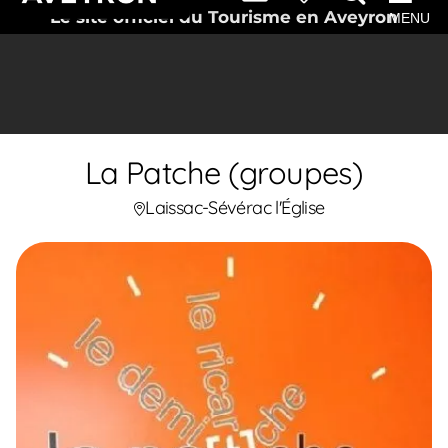
Le site officiel du Tourisme en Aveyron
MENU
La Patche (groupes)
Laissac-Sévérac l'Église