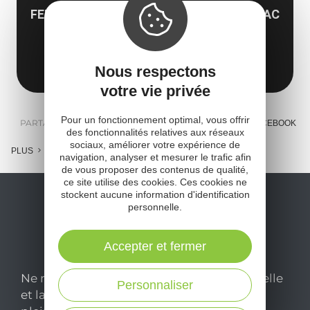
FERME AUBERGE LA GRANGE DE SÉVEYRAC
Séveyrac
12340 Bozouls
Obtenir l'itinéraire
Nous respectons
votre vie privée
Pour un fonctionnement optimal, vous offrir
PARTAGER :
E-MAIL
MESSENGER
FACEBOOK
des fonctionnalités relatives aux réseaux
sociaux, améliorer votre expérience de
PLUS
navigation, analyser et mesurer le trafic afin
de vous proposer des contenus de qualité,
ce site utilise des cookies. Ces cookies ne
stockent aucune information d'identification
personnelle.
Accepter et fermer
Ne manquez pas notre newsletter mensuelle
Personnaliser
et laissez-vous inspirer pour profiter