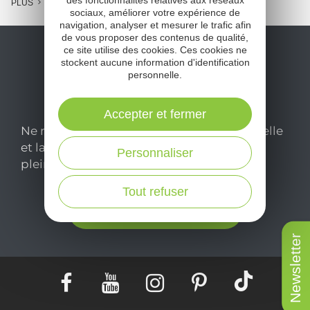
PLUS
sociaux, améliorer votre expérience de
navigation, analyser et mesurer le trafic afin
de vous proposer des contenus de qualité,
ce site utilise des cookies. Ces cookies ne
stockent aucune information d'identification
personnelle.
Accepter et fermer
Ne manquez pas notre newsletter mensuelle
et laissez-vous inspirer pour profiter
Personnaliser
pleinement de votre séjour en Aveyron.
Tout refuser
Je m'abonne ici
Newsletter