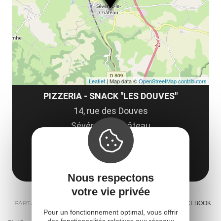
co
tar
Leaflet
| Map data ©
OpenStreetMap contributors
PIZZERIA - SNACK "LES DOUVES"
14, rue des Douves
Sévérac-le-Château
12150 Sévérac d'Aveyron
Obtenir l'itinéraire
Nous respectons
votre vie privée
PARTAGER :
E-MAIL
MESSENGER
FACEBOOK
Pour un fonctionnement optimal, vous offrir
des fonctionnalités relatives aux réseaux