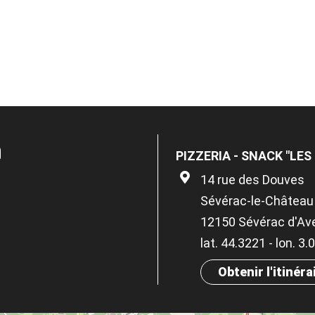
n
PIZZERIA - SNACK "LES
14 rue des Douves
Sévérac-le-Château
12150 Sévérac d'Av
lat. 44.3221 - lon. 3
Obtenir l'itinéra