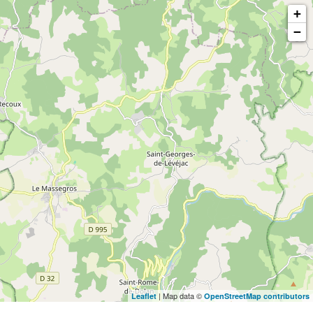
+
−
| Map data ©
Leaflet
OpenStreetMap contributors