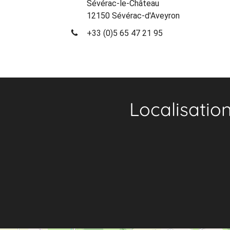
Sévérac-le-Château
12150 Sévérac-d'Aveyron
+33 (0)5 65 47 21 95
Localisatio