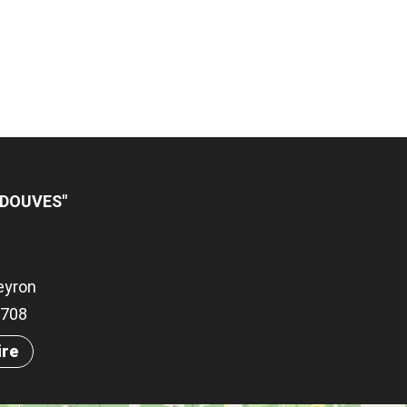
 DOUVES"
eyron
.0708
ire