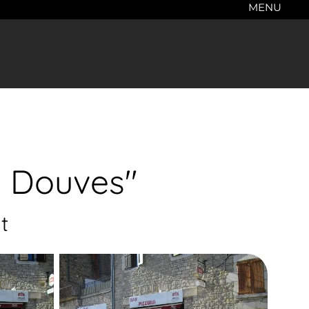
MENU
s Douves"
t