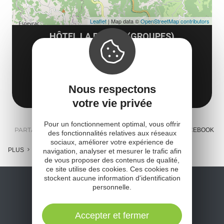
Leaflet
| Map data ©
OpenStreetMap contributors
HÔTEL LA RIVIÈRE (GROUPES)
60 Avenue du Pont de Truyère
12140 Entraygues-sur-Truyère
Obtenir l'itinéraire
Nous respectons
votre vie privée
Pour un fonctionnement optimal, vous offrir
PARTAGER :
E-MAIL
MESSENGER
FACEBOOK
des fonctionnalités relatives aux réseaux
sociaux, améliorer votre expérience de
PLUS
navigation, analyser et mesurer le trafic afin
de vous proposer des contenus de qualité,
ce site utilise des cookies. Ces cookies ne
stockent aucune information d'identification
personnelle.
Accepter et fermer