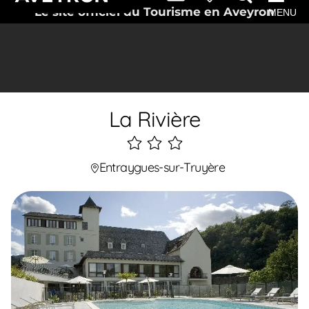
Le site officiel du Tourisme en Aveyron
MENU
La Rivière
3
étoiles
Entraygues-sur-Truyère