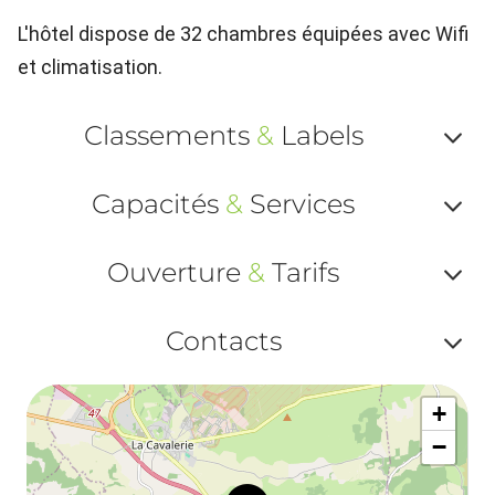
L'hôtel dispose de 32 chambres équipées avec Wifi
et climatisation.
Classements
&
Labels
Af
Capacités
&
Services
ou
Af
ma
Ouverture
&
Tarifs
ou
le
Af
ma
Contacts
la
ou
le
Af
ma
la
+
ou
le
−
ma
ou