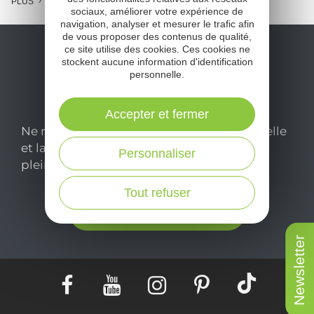
PLUS
sociaux, améliorer votre expérience de
navigation, analyser et mesurer le trafic afin
de vous proposer des contenus de qualité,
ce site utilise des cookies. Ces cookies ne
stockent aucune information d'identification
personnelle.
Accepter et fermer
Ne manquez pas notre newsletter mensuelle
et laissez-vous inspirer pour profiter
Personnaliser
pleinement de votre séjour en Aveyron.
Tout refuser
Je m'abonne ici
Newsletter