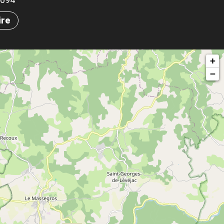
ire
+
−