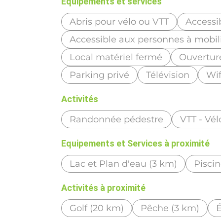
Equipements et services
Abris pour vélo ou VTT
Accessi
Accessible aux personnes à mobili
Local matériel fermé
Ouvertur
Parking privé
Télévision
Wif
Activités
Randonnée pédestre
VTT - Vél
Equipements et Services à proximité
Lac et Plan d'eau (3 km)
Pisci
Activités à proximité
Golf (20 km)
Pêche (3 km)
É