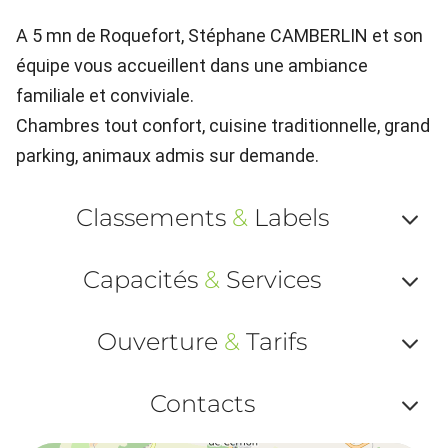
A 5 mn de Roquefort, Stéphane CAMBERLIN et son
équipe vous accueillent dans une ambiance
familiale et conviviale.
Chambres tout confort, cuisine traditionnelle, grand
parking, animaux admis sur demande.
Classements
&
Labels
Af
Capacités
&
Services
ou
Af
ma
Ouverture
&
Tarifs
ou
le
Af
ma
Contacts
la
ou
le
Af