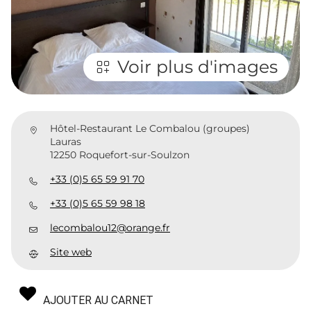
Voir plus d'images
Hôtel-Restaurant Le Combalou (groupes)
Lauras
12250 Roquefort-sur-Soulzon
+33 (0)5 65 59 91 70
+33 (0)5 65 59 98 18
lecombalou12@orange.fr
Site web
AJOUTER AU CARNET