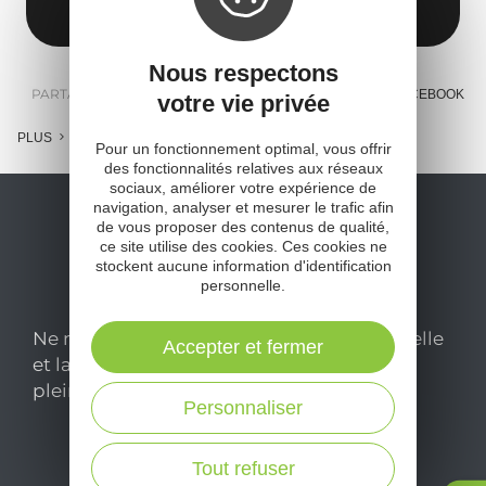
Obtenir l'itinéraire
Nous respectons
PARTAGER :
E-MAIL
MESSENGER
FACEBOOK
votre vie privée
PLUS
Pour un fonctionnement optimal, vous offrir
des fonctionnalités relatives aux réseaux
sociaux, améliorer votre expérience de
navigation, analyser et mesurer le trafic afin
de vous proposer des contenus de qualité,
ce site utilise des cookies. Ces cookies ne
stockent aucune information d'identification
personnelle.
Ne manquez pas notre newsletter mensuelle
Accepter et fermer
et laissez-vous inspirer pour profiter
pleinement de votre séjour en Aveyron.
Personnaliser
Je m'abonne ici
Tout refuser