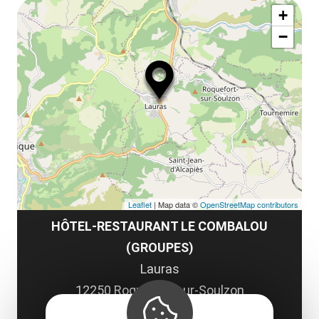
ma
la
+
ou
le
−
ma
ou
le
et
co
tar
Leaflet
| Map data ©
OpenStreetMap contributors
HÔTEL-RESTAURANT LE COMBALOU
(GROUPES)
Lauras
12250 Roquefort-sur-Soulzon