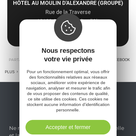
HÔTEL AU MOULIN D'ALEXANDRE (GROUPE)
Rue de la Traverse
12130 Sainte-Eulalie-d'Olt
Obtenir l'itinéraire
Nous respectons
votre vie privée
PARTAGER :
E-MAIL
MESSENGER
FACEBOOK
Pour un fonctionnement optimal, vous offrir
PLUS
des fonctionnalités relatives aux réseaux
sociaux, améliorer votre expérience de
navigation, analyser et mesurer le trafic afin
de vous proposer des contenus de qualité,
ce site utilise des cookies. Ces cookies ne
stockent aucune information d'identification
personnelle.
Accepter et fermer
Ne manquez pas notre newsletter mensuelle
et laissez-vous inspirer pour profiter