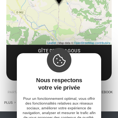
co
tar
Leaflet
| Map data ©
OpenStreetMap contributors
GÎTE DE FARAGOUS
Fagarous
12360 Camarès
Obtenir l'itinéraire
Nous respectons
votre vie privée
PARTAGER :
E-MAIL
MESSENGER
FACEBOOK
Pour un fonctionnement optimal, vous offrir
PLUS
des fonctionnalités relatives aux réseaux
sociaux, améliorer votre expérience de
navigation, analyser et mesurer le trafic afin
de vous proposer des contenus de qualité,