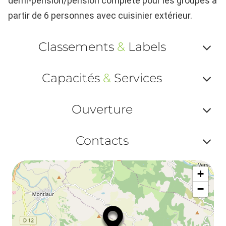
demi-pension/pension complète pour les groupes à
partir de 6 personnes avec cuisinier extérieur.
Classements
&
Labels
Af
Capacités
&
Services
ou
Af
ma
Ouverture
ou
le
Af
ma
Contacts
la
ou
le
Af
ma
la
+
ou
le
−
ma
ou
le
et