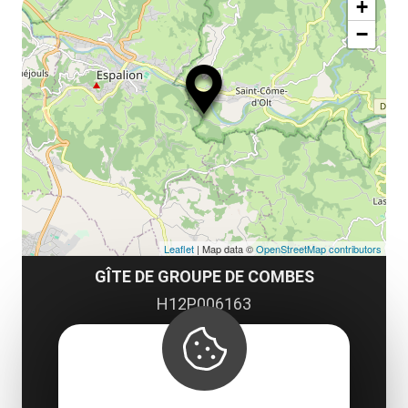
la
+
ou
le
−
ma
ou
le
et
co
tar
Leaflet
| Map data ©
OpenStreetMap contributors
GÎTE DE GROUPE DE COMBES
H12P006163
Combes
12500 Saint-Côme-d'Olt
Obtenir l'itinéraire