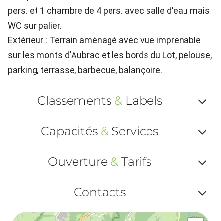
pers. et 1 chambre de 4 pers. avec salle d'eau mais
WC sur palier.
Extérieur : Terrain aménagé avec vue imprenable
sur les monts d'Aubrac et les bords du Lot, pelouse,
parking, terrasse, barbecue, balançoire.
Classements
&
Labels
Af
Capacités
&
Services
ou
Af
ma
Ouverture
&
Tarifs
ou
le
Af
ma
Contacts
la
ou
le
Af
ma