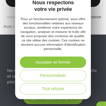
Nous respectons
votre vie privée
PARTAGER :
E-MAIL
MESSENGER
FACEBOOK
Pour un fonctionnement optimal, vous offrir
des fonctionnalités relatives aux réseaux
PLUS
sociaux, améliorer votre expérience de
navigation, analyser et mesurer le trafic afin
de vous proposer des contenus de qualité,
ce site utilise des cookies. Ces cookies ne
stockent aucune information d'identification
personnelle.
Accepter et fermer
Ne manquez pas notre newsletter mensuelle
Personnaliser
et laissez-vous inspirer pour profiter
pleinement de votre séjour en Aveyron.
Tout refuser
Je m'abonne ici