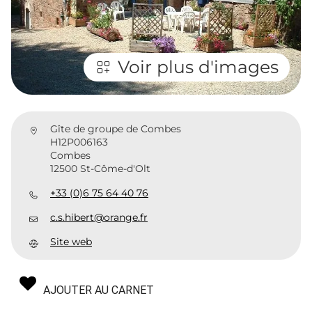
Voir plus d'images
Gîte de groupe de Combes
H12P006163
Combes
12500 St-Côme-d'Olt
+33 (0)6 75 64 40 76
c.s.hibert@orange.fr
Site web
AJOUTER AU CARNET