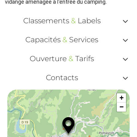
vidange aménagée à l'entrée du camping.
Classements
&
Labels
Af
Capacités
&
Services
ou
Af
ma
Ouverture
&
Tarifs
ou
le
Af
ma
Contacts
la
ou
le
Af
ma
la
+
ou
le
−
ma
ou
le
et
co