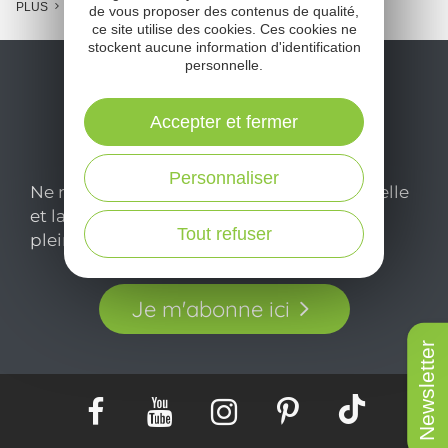
PLUS
de vous proposer des contenus de qualité,
ce site utilise des cookies. Ces cookies ne
stockent aucune information d'identification
personnelle.
Accepter et fermer
Personnaliser
Ne manquez pas notre newsletter mensuelle
et laissez-vous inspirer pour profiter
Tout refuser
pleinement de votre séjour en Aveyron.
Je m'abonne ici
Newsletter