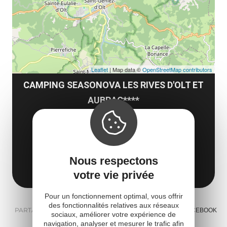
tar
Leaflet
| Map data ©
OpenStreetMap contributors
CAMPING SEASONOVA LES RIVES D'OLT ET
AUBRAC****
Route de la Cascade
St-Geniez-d'Olt
12130 Saint-Geniez-d'Olt-et-d'Aubrac
Nous respectons
Obtenir l'itinéraire
votre vie privée
Pour un fonctionnement optimal, vous offrir
des fonctionnalités relatives aux réseaux
PARTAGER :
E-MAIL
MESSENGER
FACEBOOK
sociaux, améliorer votre expérience de
navigation, analyser et mesurer le trafic afin