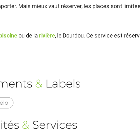
mporter. Mais mieux vaut réserver, les places sont limité
piscine
ou de la
rivière
, le Dourdou. Ce service est réser
ements
&
Labels
élo
ités
&
Services