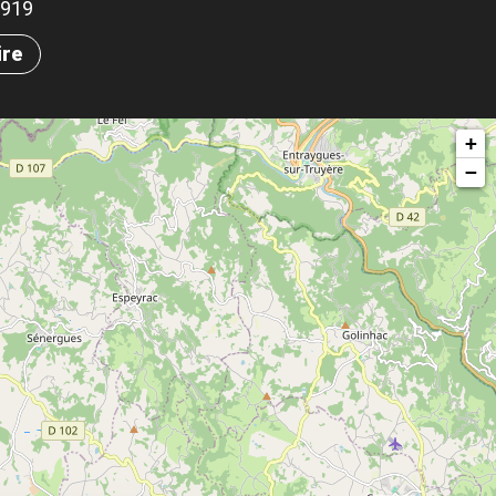
.3919
ire
+
−