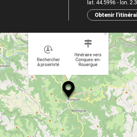
lat. 44.5996 - lon. 2
Obtenir l'itinéra
×
Itinéraire vers
Rechercher
Conques-en-
à proximité
Rouergue