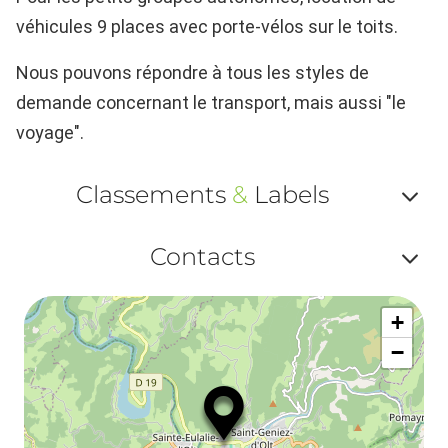
véhicules 9 places avec porte-vélos sur le toits.
Nous pouvons répondre à tous les styles de
demande concernant le transport, mais aussi "le
voyage".
Classements
&
Labels
Af
Contacts
ou
Af
ma
+
ou
le
−
ma
la
le
co