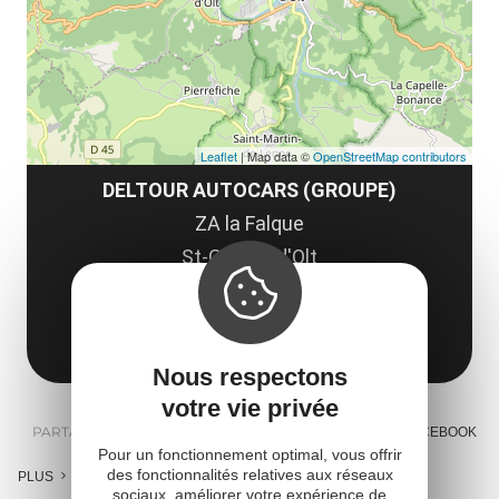
Leaflet
| Map data ©
OpenStreetMap contributors
DELTOUR AUTOCARS (GROUPE)
ZA la Falque
St-Geniez-d'Olt
12130 Saint-Geniez-d'Olt-et-d'Aubrac
Obtenir l'itinéraire
Nous respectons
votre vie privée
PARTAGER :
E-MAIL
MESSENGER
FACEBOOK
Pour un fonctionnement optimal, vous offrir
des fonctionnalités relatives aux réseaux
PLUS
sociaux, améliorer votre expérience de