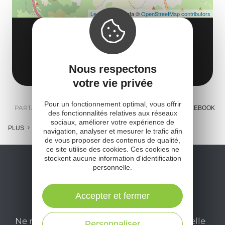
Leaflet
| Map data ©
OpenStreetMap contributors
AUTOCARS CAUSSE (GROUPES)
impasse des ondes
12100 Millau
Obtenir l'itinéraire
Nous respectons
votre vie privée
Pour un fonctionnement optimal, vous offrir
PARTAGER :
E-MAIL
MESSENGER
FACEBOOK
des fonctionnalités relatives aux réseaux
sociaux, améliorer votre expérience de
PLUS
navigation, analyser et mesurer le trafic afin
de vous proposer des contenus de qualité,
ce site utilise des cookies. Ces cookies ne
stockent aucune information d'identification
personnelle.
Accepter et fermer
Ne manquez pas notre newsletter mensuelle
Personnaliser