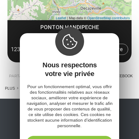
Leaflet
| Map data ©
OpenStreetMap contributors
PONTON HANDIPECHE
Route du Camping
12300 Livinhac-le-Haut
Obtenir l'itinéraire
Nous respectons
votre vie privée
PARTAGER :
E-MAIL
MESSENGER
FACEBOOK
Pour un fonctionnement optimal, vous offrir
PLUS
des fonctionnalités relatives aux réseaux
sociaux, améliorer votre expérience de
navigation, analyser et mesurer le trafic afin
de vous proposer des contenus de qualité,
ce site utilise des cookies. Ces cookies ne
stockent aucune information d'identification
personnelle.