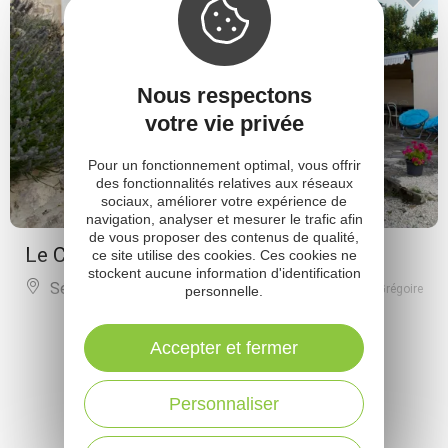
Nous respectons
votre vie privée
Pour un fonctionnement optimal, vous offrir
des fonctionnalités relatives aux réseaux
sociaux, améliorer votre expérience de
navigation, analyser et mesurer le trafic afin
de vous proposer des contenus de qualité,
Le Crochet de Pervenche
ce site utilise des cookies. Ces cookies ne
stockent aucune information d'identification
Sévérac d'Aveyron
À 4.5 km de Saint Grégoire
personnelle.
Accepter et fermer
PLUS DE RÉSULTATS
Personnaliser