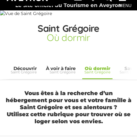
Le site officiel du Tourisme en Aveyron
MENU
Saint Grégoire
Où dormir
Découvrir
À voir à faire
Où dormir
Savo
Saint Grégoire
Saint Grégoire
Saint Grégoire
Saint Gré
Vous êtes à la recherche d’un
hébergement pour vous et votre famille à
Saint Grégoire et ses alentours ?
Utilisez cette rubrique pour trouver où se
loger selon vos envies.