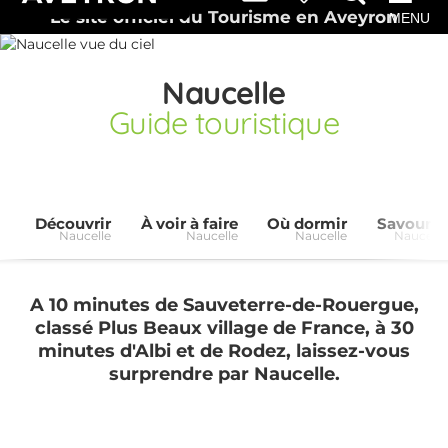
Le site officiel du Tourisme en Aveyron
MENU
Naucelle
Guide touristique
Découvrir
À voir à faire
Où dormir
Savourer
Naucelle
Naucelle
Naucelle
Naucelle
A 10 minutes de Sauveterre-de-Rouergue,
classé Plus Beaux village de France, à 30
minutes d'Albi et de Rodez, laissez-vous
surprendre par Naucelle.