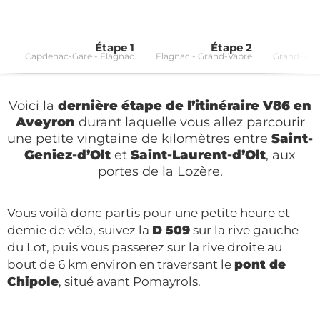
Étape 1
Étape 2
Capdenac-Gare - Flagnac
Flagnac - Grand-Vabre
Grand-Vabr
Voici la
dernière étape de l’itinéraire V86 en
Aveyron
durant laquelle vous allez parcourir
une petite vingtaine de kilomètres entre
Saint-
Geniez-d’Olt
et
Saint-Laurent-d’Olt
, aux
portes de la Lozère.
Vous voilà donc partis pour une petite heure et
demie de vélo, suivez la
D 509
sur la rive gauche
du Lot, puis vous passerez sur la rive droite au
bout de 6 km environ en traversant le
pont de
Chipole
, situé avant Pomayrols.