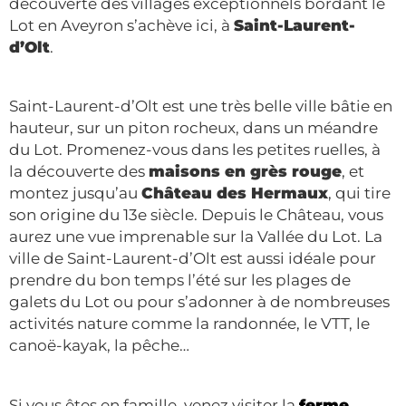
découverte des villages exceptionnels bordant le
Lot en Aveyron s’achève ici, à
Saint-Laurent-
d’Olt
.
Saint-Laurent-d’Olt est une très belle ville bâtie en
hauteur, sur un piton rocheux, dans un méandre
du Lot. Promenez-vous dans les petites ruelles, à
la découverte des
maisons en grès rouge
, et
montez jusqu’au
Château des Hermaux
, qui tire
son origine du 13e siècle. Depuis le Château, vous
aurez une vue imprenable sur la Vallée du Lot. La
ville de Saint-Laurent-d’Olt est aussi idéale pour
prendre du bon temps l’été sur les plages de
galets du Lot ou pour s’adonner à de nombreuses
activités nature comme la randonnée, le VTT, le
canoë-kayak, la pêche…
Si vous êtes en famille, venez visiter la
ferme