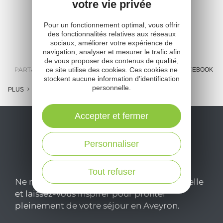
Truyère : 22 km
votre vie privée
: 28 km
Espalion à Saint-Geniez-D’Olt : 28
Estaing à Espalion : 10.5 km
Autre itinéraire : La voie de
km
Pour un fonctionnement optimal, vous offrir
Conques : 70 km
des fonctionnalités relatives aux réseaux
sociaux, améliorer votre expérience de
navigation, analyser et mesurer le trafic afin
de vous proposer des contenus de qualité,
PARTAGER :
ce site utilise des cookies. Ces cookies ne
E-MAIL
MESSENGER
FACEBOOK
stockent aucune information d'identification
personnelle.
PLUS
Accepter et fermer
Personnaliser
Tout refuser
Ne manquez pas notre newsletter mensuelle
et laissez-vous inspirer pour profiter
pleinement de votre séjour en Aveyron.