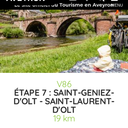
Le site officiel du Tourisme en Aveyron
MENU
V86
ÉTAPE 7 : SAINT-GENIEZ-
D'OLT - SAINT-LAURENT-
D'OLT
19 km