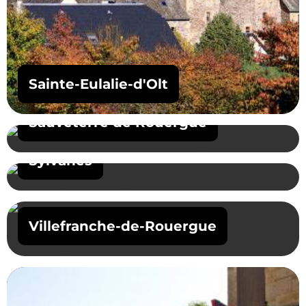
Sainte-Eulalie-d'Olt
Sauveterre de Rouergue
Sylvanes
Villefranche-de-Rouergue