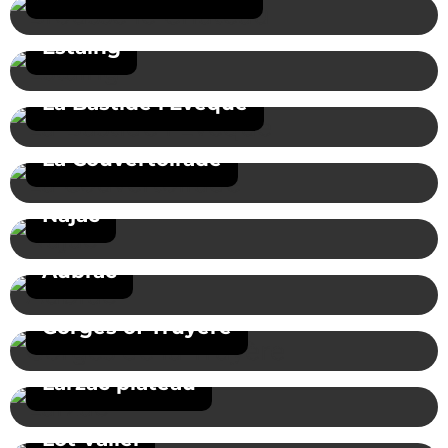
Estaing
La Bastide l’Évêque
La Couvertoirade
Najac
Aubrac
Gorges of Truyère
Larzac plateau
Lot Vallei