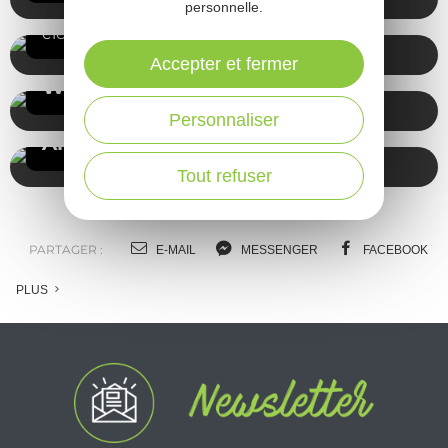
personnelle.
Gemotoriseerd
elektrisch
Accepter et fermer
Welzijn
Personnaliser
Andere activiteiten
Tout refuser
PARTAGER :
E-MAIL
MESSENGER
FACEBOOK
PLUS