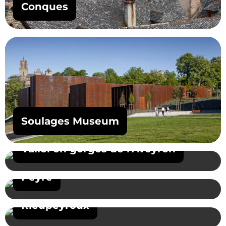
Conques
Soulages Museum
Vallei en gorges de l’Aveyron
Peyre
Rieupeyroux