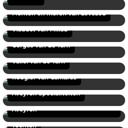
Monten en meren van Lévézou
Viaduct van Millau
Gorges van de Tarn
Vallei van de Tarn
Rougier van Camares
Aveyron Specialiteiten
Vakmensen en bedrijven van
Aveyron
Tochten