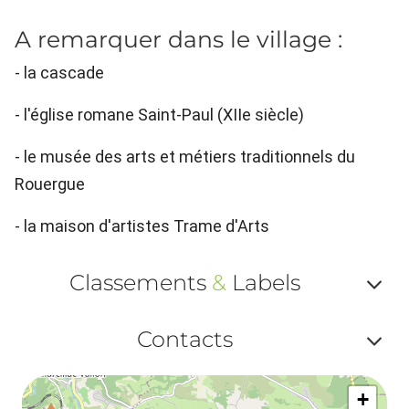
A remarquer dans le village :
- la cascade
- l'église romane Saint-Paul (XIIe siècle)
- le musée des arts et métiers traditionnels du
Rouergue
- la maison d'artistes Trame d'Arts
Classements
&
Labels
Af
Contacts
ou
Af
ma
+